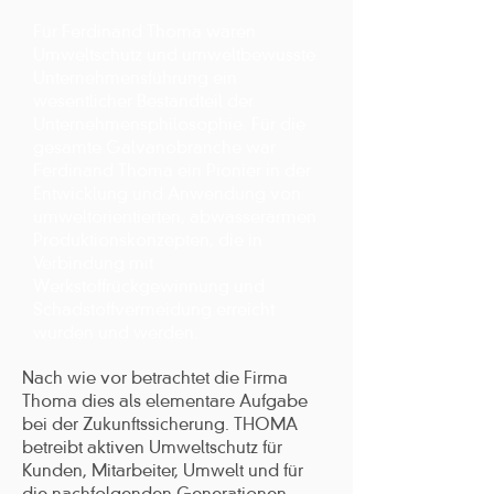
Für Ferdinand Thoma waren
Umweltschutz und umweltbewusste
Unternehmensführung ein
wesentlicher Bestandteil der
Unternehmensphilosophie. Für die
gesamte Galvanobranche war
Ferdinand Thoma ein Pionier in der
Entwicklung und Anwendung von
umweltorientierten, abwasserarmen
Produktionskonzepten, die in
Verbindung mit
Werkstoffrückgewinnung und
Schadstoffvermeidung erreicht
wurden und werden.
Nach wie vor betrachtet die Firma
Thoma dies als elementare Aufgabe
bei der Zukunftssicherung. THOMA
betreibt aktiven Umweltschutz für
Kunden, Mitarbeiter, Umwelt und für
die nachfolgenden Generationen.