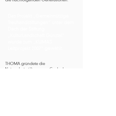
Das Projekt „Gemeinnützige
Treuhandstiftungen“ unter dem
Dach der Stiftung
„KulturLandschaft Günztal“
wurde zum „KUMAS
Leitprojekt 2007“ gewählt.
THOMA gründete die
Naturschutzstiftung zum Gedenken an
den verstorbenen Firmengründer
Ferdinand Thoma. Unser
Stiftungszweck ist die Förderung der
Naturschutz- und
Umweltbildungsprojekte der Stiftung
KulturLandschaft Günztal.