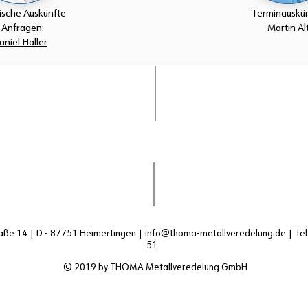
ische Auskünfte
Terminauskün
 Anfragen:
Martin Al
niel Haller
ße 14 | D - 87751 Heimertingen |
info@thoma-metallveredelung.de
| Tel
51
© 2019 by THOMA Metallveredelung GmbH