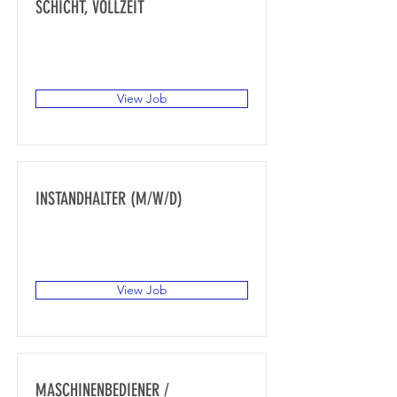
SCHICHT, VOLLZEIT
Gewerbegebiet Süd, Achstraße 14,
87751 Heimertingen, Deutschland
View Job
INSTANDHALTER (M/W/D)
Gewerbegebiet Süd, Achstraße 14,
87751 Heimertingen, Deutschland
View Job
MASCHINENBEDIENER /