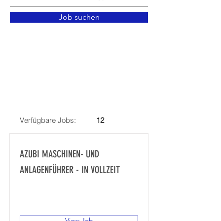
Job suchen
Verfügbare Jobs:
12
AZUBI MASCHINEN- UND
ANLAGENFÜHRER - IN VOLLZEIT
Gewerbegebiet Süd, Achstraße 14,
87751 Heimertingen, Deutschland
View Job