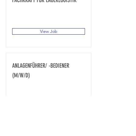
FACHKRAFT FÜR LAGERLOGISTIK
Gewerbegebiet Süd, Achstraße 14,
87751 Heimertingen, Deutschland
View Job
ANLAGENFÜHRER/ -BEDIENER
(M/W/D)
Gewerbegebiet Süd, Achstraße 14,
87751 Heimertingen, Deutschland
View Job