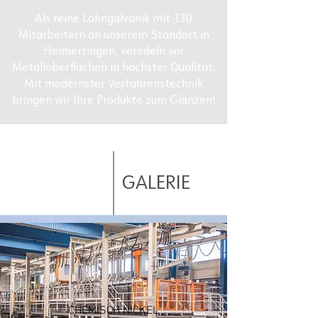
Als reine Lohngalvanik mit 130
Mitarbeitern an unserem Standort in
Heimertingen, veredeln wir
Metalloberflächen in höchster Qualität.
Mit modernster Verfahrenstechnik
bringen wir Ihre Produkte zum Glänzen!
GALERIE
CHEMISCH NICKEL