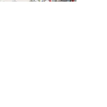
KUPFER-NICKEL-CHROM
MECHANISCHE BEARBEITUNG
WÄRMEBEHANDLUNG