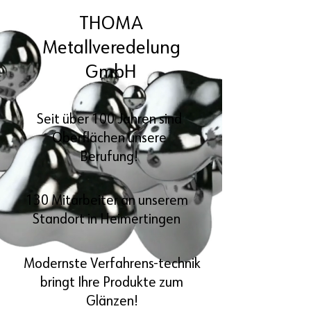
THOMA
Metallveredelung
GmbH
Seit über 100 Jahren sind
Oberflächen unsere
Berufung!
130 Mitarbeiter an unserem
Standort in Heimertingen
Modernste Verfahrens-technik
bringt Ihre Produkte zum
Glänzen!